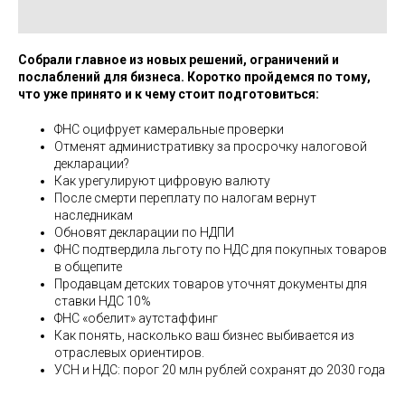
Собрали главное из новых решений, ограничений и
послаблений для бизнеса. Коротко пройдемся по тому,
что уже принято и к чему стоит подготовиться:
ФНС оцифрует камеральные проверки
Отменят административку за просрочку налоговой
декларации?
Как урегулируют цифровую валюту
После смерти переплату по налогам вернут
наследникам
Обновят декларации по НДПИ
ФНС подтвердила льготу по НДС для покупных товаров
в общепите
Продавцам детских товаров уточнят документы для
ставки НДС 10%
ФНС «обелит» аутстаффинг
Как понять, насколько ваш бизнес выбивается из
отраслевых ориентиров.
УСН и НДС: порог 20 млн рублей сохранят до 2030 года