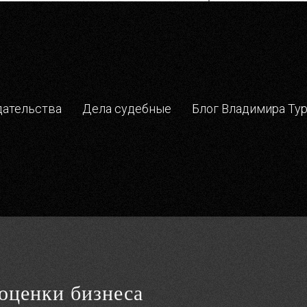
дательства
Дела судебные
Блог Владимира Ту
 оценки бизнеса