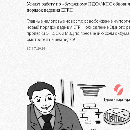
Усилят работу по «бумажному НДС»/ФНС обнови
порядок ведения ЕГРН
Главные налоговые новости: освобождение импортн
новый порядок ведения ЕГРН, обновление Единого 
проверки ФНС, СК и МВД по пресечению схем с «бум
смотрите в нашем видео!
17.07.2026