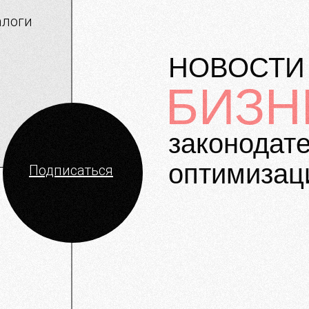
алоги
НОВОСТИ
БИЗН
законодат
оптимизац
Подписаться