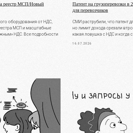
ла реестр МСП/Новый
Патент на грузоперевозки в 2
для перевозчиков
ого оборудования от НДС,
СМИ раструбили, что патент д
реестра МСП и масштабные
но лимит дохода срезали втрое:
ажным» НДС. Все подробности
какая ловушка с НДС и когда 
16.07.2026