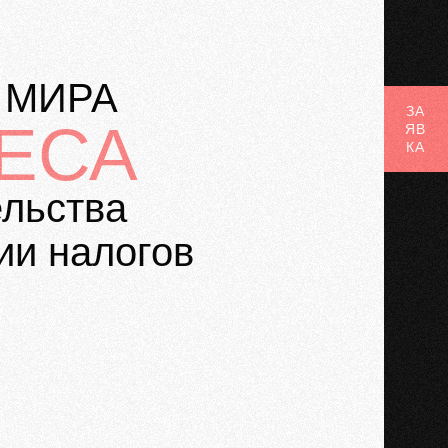
 МИРА
ЗА
ЕСА
ЯВ
КА
ельства
ии налогов