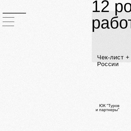
12 р
рабо
Чек-лист +
России
ЮК "Туров
и партнеры"