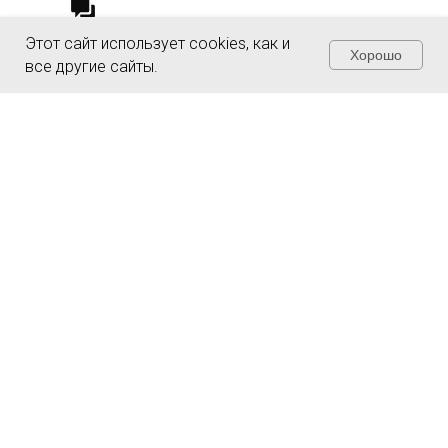
Этот сайт использует cookies, как и
Хорошо
все другие сайты.
Чувствуете
неуверенность из-за
налогов и рисков?
Заполните форму и получите полную
защиту и уверенность в завтрашнем
дне!