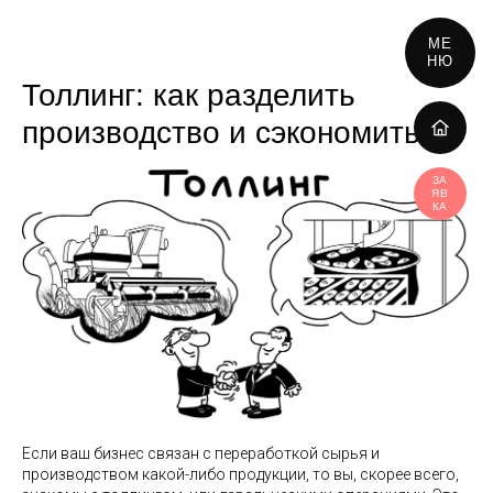
МЕ
НЮ
Толлинг: как разделить
производство и сэкономить
ЗА
ЯВ
КА
Если ваш бизнес связан с переработкой сырья и
производством какой-либо продукции, то вы, скорее всего,