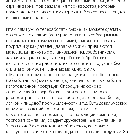
знакомы с толлингом, или давальческими операциями. Это
один из вариантов разделения производства, который
позволяет не только оптимизировать бизнес-процессы, но
и сэкономить налоги.
Итак, вам нужно переработать сырье. Вы можете сделать
это самостоятельно (если располагаете необходимыми
производственными мощностями), а можете передать
подрядчику как давалец. Давальческими признаются
материалы, принятые организацией-переработчиком от
заказчика-давальца для переработки (обработки),
выполнения иных работ или изготовления продукции без
оплаты стоимости принятых материалов и с
обязательством полного возвращения переработанных
(обработанных) материалов, сдачи выполненных работ и
изготовленной продукции. Операции на основе
давальческой переработки сырья сегодня широко
распространены в нефтепереработке, зернопереработке,
легкой и пищевой промышленности и т.д. Суть давальческих
взаимоотношений состоит в том, что вместо
самостоятельного производства продукции компания,
торговая компания, создает дружественные компании на
Упрощенной системе налогообложения, которые и
выступают в качестве производителя готовой продукции. За