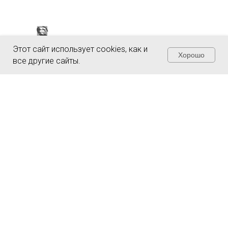
Этот сайт использует cookies, как и
Хорошо
все другие сайты.
Чувствуете
неуверенность из-за
налогов и рисков?
Заполните форму и получите полную