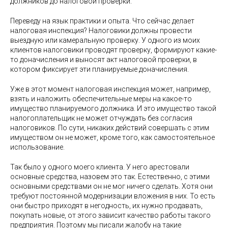
должников до налоговой проверки.
Переведу на язык практики и опыта. Что сейчас делает
налоговая инспекция? Налоговики должны провести
выездную или камеральную проверку. У одного из моих
клиентов налоговики проводят проверку, формируют какие-
то доначисления и выносят акт налоговой проверки, в
котором фиксирует эти планируемые доначисления.
Уже в этот момент налоговая инспекция может, например,
взять и наложить обеспечительные меры на какое-то
имущество планируемого должника. И это имущество такой
налогоплательщик не может отчуждать без согласия
налоговиков. По сути, никаких действий совершать с этим
имуществом он не может, кроме того, как самостоятельное
использование.
Так было у одного моего клиента. У него арестовали
основные средства, назовем это так. Естественно, с этими
основными средствами он не мог ничего сделать. Хотя они
требуют постоянной модернизации вложения в них. То есть
они быстро приходят в негодность, их нужно продавать,
покупать новые, от этого зависит качество работы такого
предприятия. Поэтому мы писали жалобу на такие