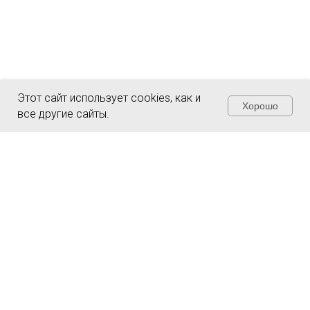
Этот сайт использует cookies, как и
Хорошо
все другие сайты.
Чувствуете
неуверенность из-за
налогов и рисков?