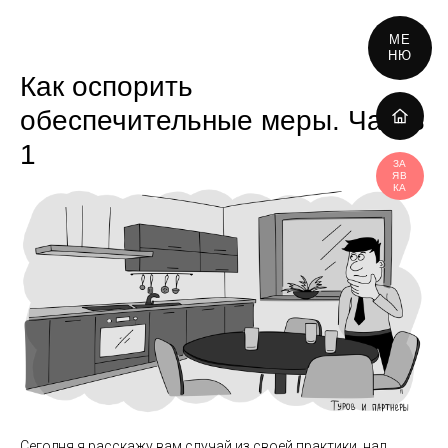
МЕ
НЮ
Как оспорить
обеспечительные меры. Часть
1
ЗА
ЯВ
КА
Сегодня я расскажу вам случай из своей практики, над