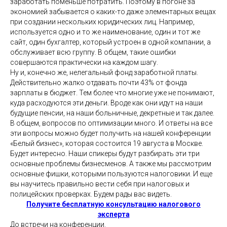
заработать поменьше потратить. Поэтому в погоне за
экономией забывается о каких-то даже элементарных вещах
при создании нескольких юридических лиц. Например,
используется одно и то же наименование, один и тот же
сайт, один бухгалтер, который устроен в одной компании, а
обслуживает всю группу. В общем, такие ошибки
совершаются практически на каждом шагу.
Ну и, конечно же, нелегальный фонд заработной платы.
Действительно жалко отдавать почти 43% от фонда
зарплаты в бюджет. Тем более что многие уже не понимают,
куда расходуются эти деньги. Вроде как они идут на наши
будущие пенсии, на наши больничные, декретные и так далее.
В общем, вопросов по оптимизации много. И ответы на все
эти вопросы можно будет получить на нашей конференции
«Белый бизнес», которая состоится 19 августа в Москве.
Будет интересно. Наши спикеры будут разбирать эти три
основные проблемы бизнесменов. А также мы рассмотрим
основные фишки, которыми пользуются налоговики. И еще
вы научитесь правильно вести себя при налоговых и
полицейских проверках. Будем рады вас видеть.
Получите бесплатную консультацию налогового
эксперта
До встречи на конференции.