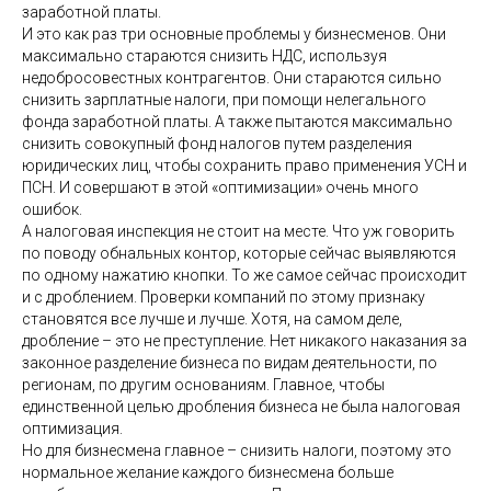
заработной платы.
И это как раз три основные проблемы у бизнесменов. Они
максимально стараются снизить НДС, используя
недобросовестных контрагентов. Они стараются сильно
снизить зарплатные налоги, при помощи нелегального
фонда заработной платы. А также пытаются максимально
снизить совокупный фонд налогов путем разделения
юридических лиц, чтобы сохранить право применения УСН и
ПСН. И совершают в этой «оптимизации» очень много
ошибок.
А налоговая инспекция не стоит на месте. Что уж говорить
по поводу обнальных контор, которые сейчас выявляются
по одному нажатию кнопки. То же самое сейчас происходит
и с дроблением. Проверки компаний по этому признаку
становятся все лучше и лучше. Хотя, на самом деле,
дробление – это не преступление. Нет никакого наказания за
законное разделение бизнеса по видам деятельности, по
регионам, по другим основаниям. Главное, чтобы
единственной целью дробления бизнеса не была налоговая
оптимизация.
Но для бизнесмена главное – снизить налоги, поэтому это
нормальное желание каждого бизнесмена больше