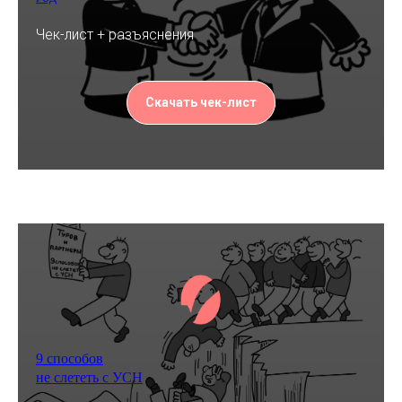
Чек-лист + разъяснения
Скачать чек-лист
9 способов
не слететь с УСН