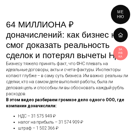
МЕ
НЮ
64 МИЛЛИОНА ₽
доначислений: как бизнес не
смог доказать реальность
ЗА
сделок и потерял вычеты НДС
ЯВ
КА
Бизнесу тяжело принять факт, что ФНС плевать на
идеальные договоры, акты и счета-фактуры. Инспекторы
копают глубже – в саму суть бизнеса. Им важно: реальны ли
сделки, кто на самом деле выполнял работы, была ли
деловая цель и способны ли вы обосновать каждый рубль
расходов.
В этом видео разбираем громкое дело одного ООО, где
компании доначислили:
НДС – 31 575 949 ₽
налог на прибыль – 31 574 909 ₽
штраф – 1 502 366 ₽