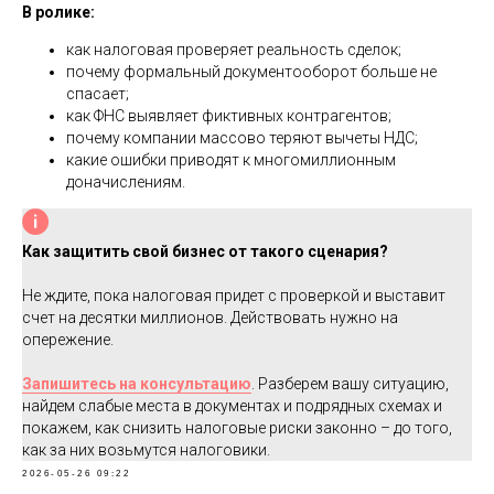
В ролике:
как налоговая проверяет реальность сделок;
почему формальный документооборот больше не
спасает;
как ФНС выявляет фиктивных контрагентов;
почему компании массово теряют вычеты НДС;
какие ошибки приводят к многомиллионным
доначислениям.
Как защитить свой бизнес от такого сценария?
Не ждите, пока налоговая придет с проверкой и выставит
счет на десятки миллионов. Действовать нужно на
опережение.
Запишитесь на консультацию
. Разберем вашу ситуацию,
найдем слабые места в документах и подрядных схемах и
покажем, как снизить налоговые риски законно – до того,
как за них возьмутся налоговики.
2026-05-26 09:22