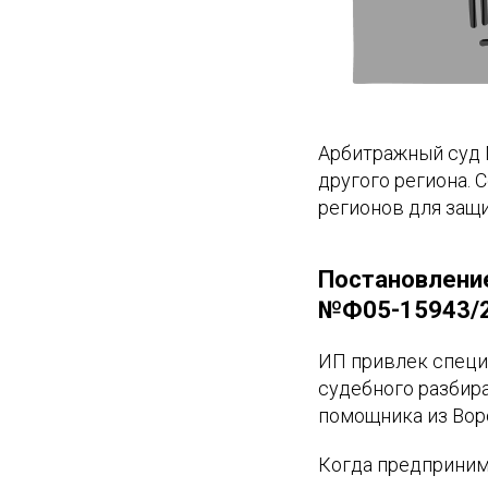
Арбитражный суд 
другого региона. 
регионов для защи
Постановление
№Ф05-15943/2
ИП привлек специа
судебного разбир
помощника из Вор
Когда предприним