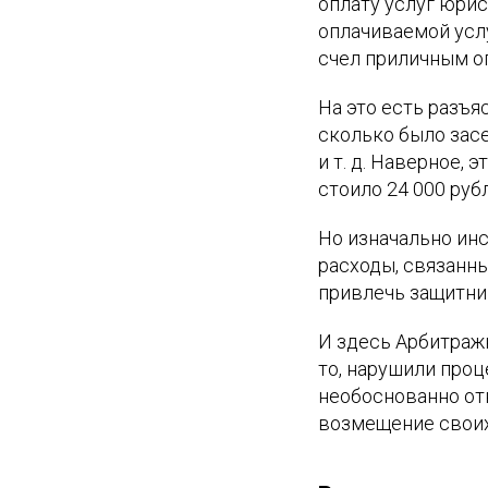
оплату услуг юрист
оплачиваемой услу
счел приличным оп
На это есть разъя
сколько было зас
и т. д. Наверное, 
стоило 24 000 руб
Но изначально ин
расходы, связанн
привлечь защитни
И здесь Арбитраж
то, нарушили проц
необоснованно от
возмещение своих 