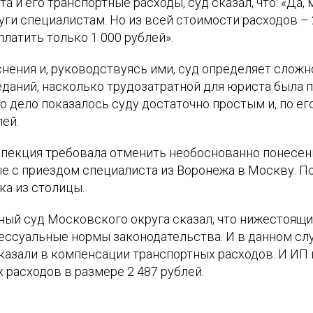
а и его транспортные расходы, суд сказал, что: «Да,
ги специалистам. Но из всей стоимости расходов – 
латить только 1 000 рублей».
снения и, руководствуясь ими, суд определяет сложн
еданий, насколько трудозатратной для юриста была 
это дело показалось суду достаточно простым и, по ег
лей.
спекция требовала отменить необоснованно понесе
ые с приездом специалиста из Воронежа в Москву. П
ка из столицы.
ный суд Московского округа сказал, что нижестоящи
ессуальные нормы законодательства. И в данном слу
казали в компенсации транспортных расходов. И ИП 
расходов в размере 2 487 рублей.