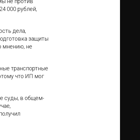
 мы не против
24 000 рублей,
ость дела,
подготовка защиты
о мнению, не
нные транспортные
отому что ИП мог
е суды, в общем-
чае,
получил