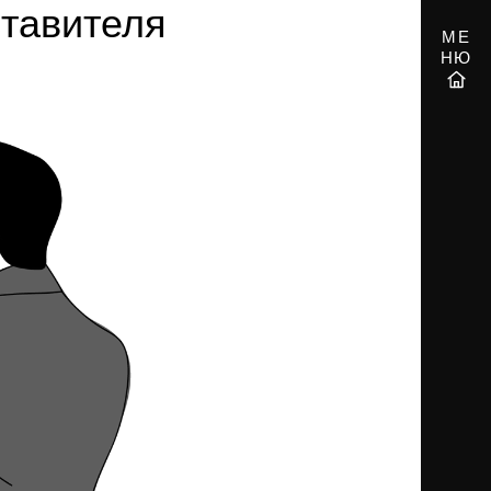
ставителя
МЕ
НЮ