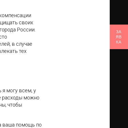
 компенсации
ащищать своих
города России.
ЗА
сто
ЯВ
КА
лей, в случае
влекать тех
я могу всем, у
ые расходы можно
ны, чтобы
а ваша помощь по