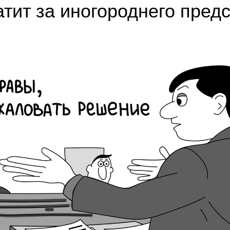
атит за иногороднего пред