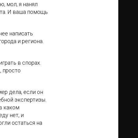
, мол, я нанял
ота. И ваша помощь
нее написать
орода и региона.
грать в спорах.
, просто
ер дела, если он
ебной экспертизы.
в каком
ду нет, и
огли остаться на