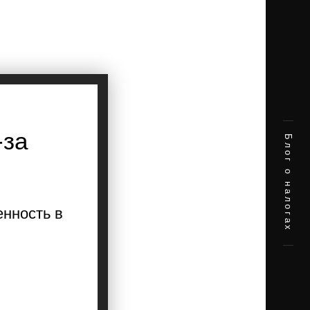
-за
Блог о налогах
енность в