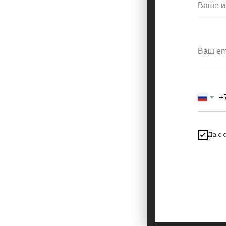
+
Даю с