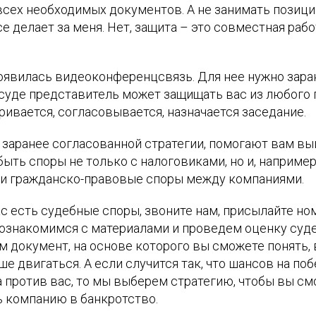
сех необходимых документов. А не занимать позицию
се делает за меня. Нет, защита – это совместная раб
появилась видеоконференцсвязь. Для нее нужно зара
 суде представитель может защищать вас из любого г
ривается, согласовывается, назначается заседание.
заранее согласованной стратегии, помогают вам выи
 быть споры не только с налоговиками, но и, например
и гражданско-правовые споры между компаниями.
ас есть судебные споры, звоните нам, присылайте ном
 ознакомимся с материалами и проведем оценку суд
 документ, на основе которого вы сможете понять, 
е двигаться. А если случится так, что шансов на побе
 против вас, то мы выберем стратегию, чтобы вы см
ь компанию в банкротство.