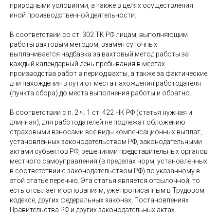
природными условиями, а также в целях осуществления
иной производственной деятельности.
В соответствии со ст. 302 ТК РФ лицам, выполняющим
работы вахтовым методом, взамен суточных
выплачивается надбавка за вахтовый метод работы за
каждый календарный день пребывания в местах
производства работ в период вахты, а также за фактические
дни нахождения в пути от места нахождения работодателя
(пункта сбора) до места выполнения работы и обратно.
В соответствии с п. 2 ч. 1 ст. 422 НК РФ (статья нужная и
длинная), для работодателей не подлежат обложению
страховыми взносами все виды компенсационных выплат,
установленных законодательством РФ, законодательными
актами субъектов РФ, решениями представительных органов
местного самоуправления (в пределах норм, установленных
в соответствии с законодательством РФ) по указанному в
этой статье перечню. Эта статья является отсылочной, то
есть отсылает к основаниям, уже прописанным в Трудовом
кодексе, других федеральных законах, Постановлениях
Правительства РФ и других законодательных актах.