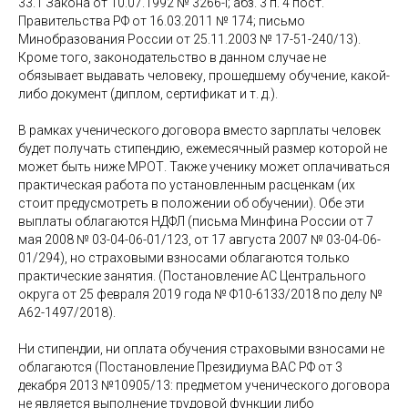
33.1 Закона от 10.07.1992 № 3266-I; абз. 3 п. 4 пост.
Правительства РФ от 16.03.2011 № 174; письмо
Минобразования России от 25.11.2003 № 17-51-240/13).
Кроме того, законодательство в данном случае не
обязывает выдавать человеку, прошедшему обучение, какой-
либо документ (диплом, сертификат и т. д.).
В рамках ученического договора вместо зарплаты человек
будет получать стипендию, ежемесячный размер которой не
может быть ниже МРОТ. Также ученику может оплачиваться
практическая работа по установленным расценкам (их
стоит предусмотреть в положении об обучении). Обе эти
выплаты облагаются НДФЛ (письма Минфина России от 7
мая 2008 № 03-04-06-01/123, от 17 августа 2007 № 03-04-06-
01/294), но страховыми взносами облагаются только
практические занятия. (Постановление АС Центрального
округа от 25 февраля 2019 года № Ф10-6133/2018 по делу №
А62-1497/2018).
Ни стипендии, ни оплата обучения страховыми взносами не
облагаются (Постановление Президиума ВАС РФ от 3
декабря 2013 №10905/13: предметом ученического договора
не является выполнение трудовой функции либо