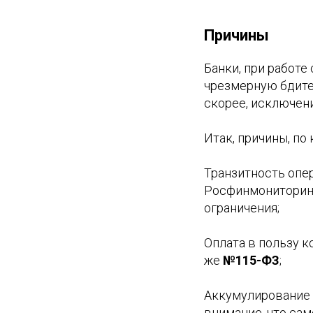
Причины
Банки, при работе
чрезмерную бдител
скорее, исключени
Итак, причины, по
Транзитность опер
Росфинмониторинг
ограничения;
Оплата в пользу к
же
№115-ФЗ
;
Аккумулирование 
внимание, что сам