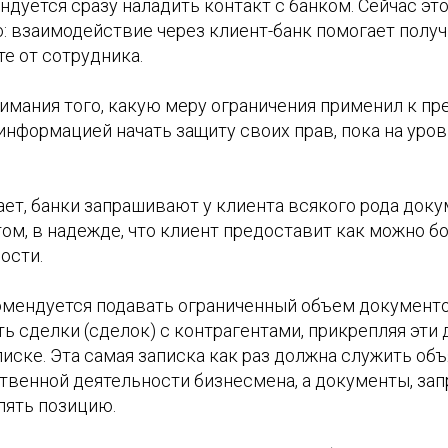
ндуется сразу наладить контакт с банком. Сейчас эт
: взаимодействие через клиент-банк помогает получ
е от сотрудника.
нимания того, какую меру ограничения применил к п
й информацией начать защиту своих прав, пока на уро
ает, банки запрашивают у клиента всякого рода док
том, в надежде, что клиент предоставит как можно 
ости.
комендуется подавать ограниченный объем документ
ь сделки (сделок) с контрагентами, прикрепляя эти
иске. Эта самая записка как раз должна служить об
твенной деятельности бизнесмена, а документы, з
лять позицию.