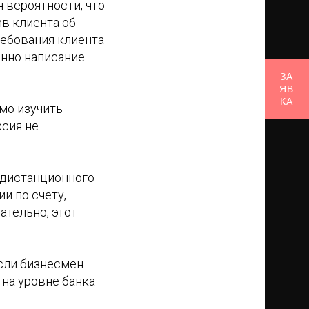
 вероятности, что
в клиента об
ребования клиента
енно написание
ЗА
ЯВ
КА
мо изучить
ссия не
 дистанционного
и по счету,
ательно, этот
если бизнесмен
на уровне банка –