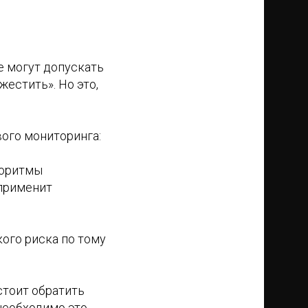
же могут допускать
жестить». Но это,
вого мониторинга:
горитмы
применит
ого риска по тому
стоит обратить
 необходимо это