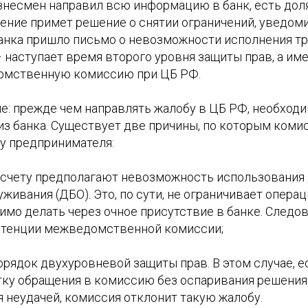
знесмен направил всю информацию в банк, есть доля
ение примет решение о снятии ограничений, уведоми
 банка пришло письмо о невозможности исполнения т
 наступает время второго уровня защиты прав, а им
омственную комиссию при ЦБ РФ.
е: прежде чем направлять жалобу в ЦБ РФ, необходи
из банка. Существует две причины, по которым коми
у предпринимателя:
о счету предполагают невозможность использования
живания (ДБО). Это, по сути, не ограничивает операци
имо делать через очное присутствие в банке. Следов
етенции межведомственной комиссии;
орядок двухуровневой защиты прав. В этом случае, 
ку обращения в комиссию без оспаривания решения 
 неудачей, комиссия отклонит такую жалобу.