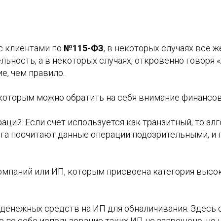
 с клиентами по
№115-ФЗ
, в некоторых случаях все 
ьность, а в некоторых случаях, откровенно говоря «
е, чем правило.
 которым можно обратить на себя внимание финансо
аций. Если счет используется как транзитный, то ал
а посчитают данные операции подозрительными, и 
омпаний или ИП, которым присвоена категория высок
денежных средств на ИП для обналичивания. Здесь 
о по себе использование таких ИП не запрещено, но