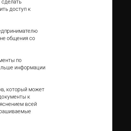
о сделать
ить доступ к
редпринимателю
вне общения со
ументы по
больше информации
ов, который может
 документы к
ъяснением всей
апрашиваемые