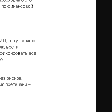
 по финансовой
ИП, то тут можно
а, вести
 фиксировать все
ую
без рисков
ия претензий –