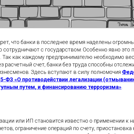
крет, что банки в последнее время наделены огром
о сотрудничают с государством. Особенно явно это 
м. Так как каждому предпринимателю необходимо ве
з расчетный счет, банки без труда способны отслеж
изнесменов. Здесь вступают в силу полномочия
Фед
15-ФЗ «О противодействии легализации (отмывани
тупным путем, и финансированию терроризма»
.
зации или ИП становится известно о применении к 
етов, ограничение операций по счету, приостановка