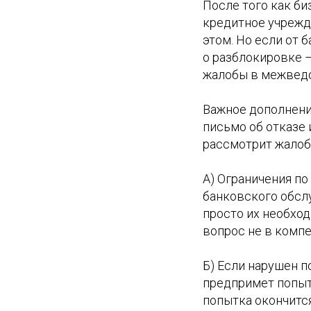
После того как би
кредитное учрежд
этом. Но если от
о разблокировке –
жалобы в межвед
Важное дополнени
письмо об отказе 
рассмотрит жалоб
А) Ограничения п
банковского обслу
просто их необход
вопрос не в комп
Б) Если нарушен п
предпримет попыт
попытка окончится