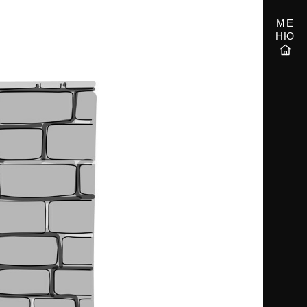
МЕ
НЮ