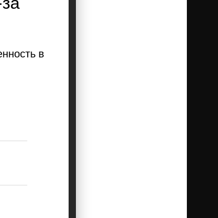
-за
енность в