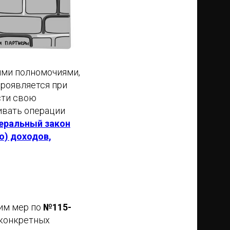
ными полномочиями,
проявляется при
сти свою
ивать операции
еральный закон
ю) доходов,
ним мер по
№115-
 конкретных