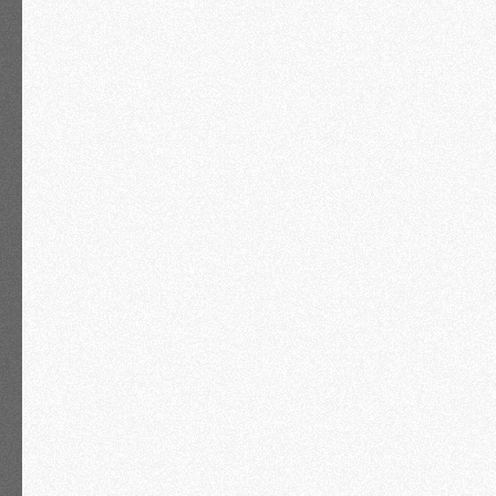
Антикризисные решения от
Владимира Турова
Управление вместо хаоса
Реальную экономию на
налогах без серых схем
Понимание, где у вас есть
риски и как их снизить
Поддержка и общение с