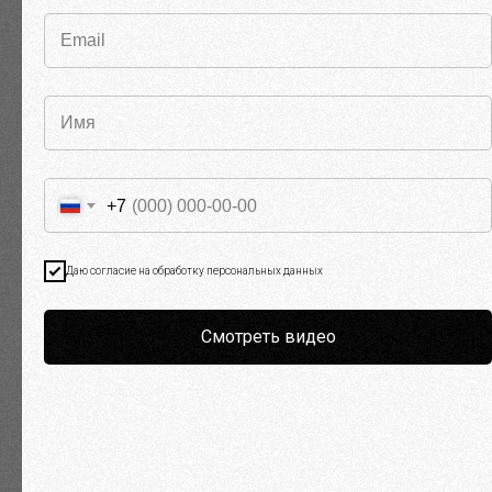
Вторая пара «Самые простые
способы оптимизации и
безопасный вывод денег»
Юлия Баранова
15:45 – 16:00
+7
15:45 – 16:00
Кофе – брейк
Даю согласие на обработку персональных данных
Смотреть видео
16:00 – 19:00
16:00 – 19:00
Третья пара «Кооперативы:
как снизить налоги до 0