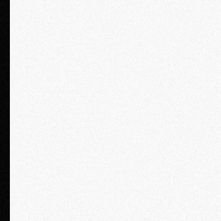
Standard
2 дня / 1 персона
₽ 67 900
Консультация с юристом компании «Туров и партнеры».
Длительность консультации – 30 минут;
Возможность трансляции на 1 устройство;
Раздаточный материал в электронном виде;
Сертификат о прохождении семинара в электронном виде.
ЗАКАЗАТЬ