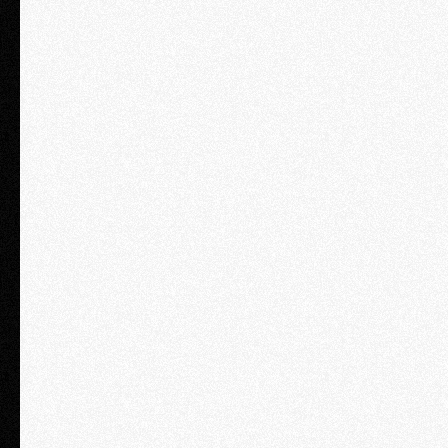
Курс «Дробление: законы безопасности и работа над ошибками»
Курс «Статья 54.1 НК РФ: инструкции как не попасть на
доначисления»
Курс «Субсидиарная ответственность: как не лишиться имущества за
долги по налогам»
Круглый стол с Владимиром Туровым
Книга Владимира Турова с подписью автора
ЗАКАЗАТЬ