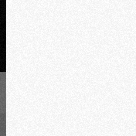
«Статья 54.1 НК РФ: инструкции как не попасть на доначисления».
ЗАКАЗАТЬ
Посмотрите запись пары
Юлии Барановой
Этот сайт использует cookies, как и
Хорошо
все другие сайты.