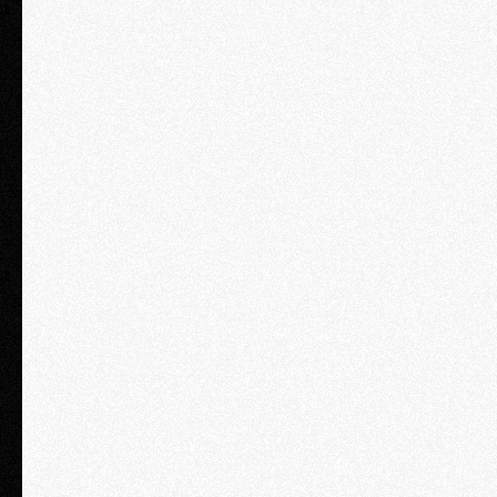
Standard
2 дня / 1 персона
₽ 67 900
Размещение c середины зала по последний ряд
Стандартная консультация с юристом компании «Туров и партнеры»
(30 минут)
Раздаточный материал
Сертификат о прохождении семинара
Обеды и кофебрейки
Нетворкинг зона