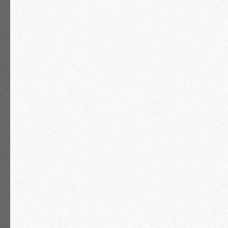
На семинаре работают наши эксперты–
практики, которые посвящают все свое
время решению ваших вопросов. В любой
момент вы можете подойти к одному из
юристов и он:
разберет ваши вопросы по существу;
даст обратную связь по вашей
ситуации;
подскажет, какие действия
приоритетны.