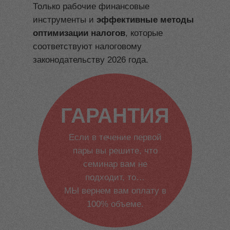
Только рабочие финансовые
инструменты и
эффективные методы
оптимизации налогов
, которые
соответствуют налоговому
законодательству 2026 года.
ГАРАНТИЯ
Если в течение первой
пары вы решите, что
семинар вам не
подходит, то…
МЫ вернем вам оплату в
100% объеме.