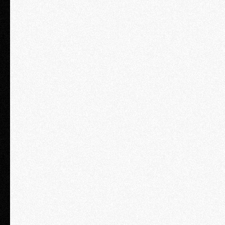
Обеды и кофебрейки
Нетворкинг зона
Доступ к записи семинара на 7 дней
Интенсив "Оптимизируем зарплатные налоги"
Интенсив "Безопасность бизнеса"
Курс «Дробление: законы безопасности и работа над ошибками»
Курс «Статья 54.1 НК РФ: инструкции как не попасть на
доначисления»
Круглый стол с Владимиром Туровым доступен за отдельную плату
ЗАКАЗАТЬ
VIP