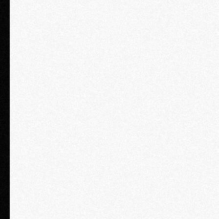
Круглый стол с Владимиром Туровым доступен за отдельную плату
ЗАКАЗАТЬ
Business
2 дня / 1 персона
₽ 77 900
Размещение c 4 ряда до середины зала
Первоочередная консультация с юристом компании «Туров и
партнеры» (45 минут)
Раздаточный материал
Сертификат о прохождении семинара