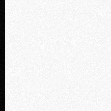
Business
2 дня / 1 персона
₽ 77 900
Консультация с юристом компании «Туров и партнеры».
Длительность консультации – 45 минут;
Возможность трансляции на 1 устройство;
Доступ к записи семинара на 7 дней;
Сертификат о прохождении семинара в электронном виде;
Раздаточный материал в электронном виде;
2 интенсива: «Оптимизируем зарплатные налоги», «Безопасность
бизнеса»;
2 курса: «Дробление: законы безопасности и работа над ошибками»,