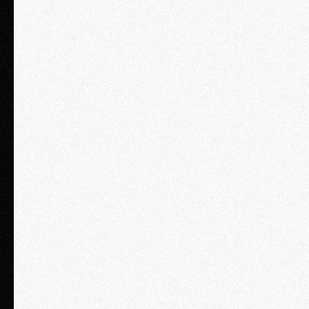
2 дня / 1 персона
₽ 120 900
Размещение c 1 по 3 ряд за столами
Первоочередная консультация с юристом компании «Туров и
партнеры» (1 час)
Раздаточный материал
Сертификат о прохождении семинара
Обеды и кофебрейки
Нетворкинг зона
Доступ к записи семинара на 2 недели
Интенсив "Оптимизируем зарплатные налоги"
Интенсив "Безопасность бизнеса"