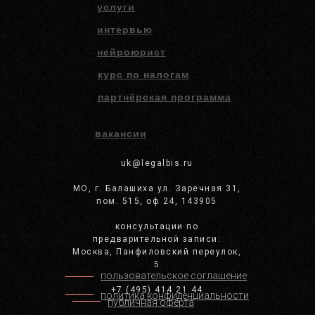
услуги
интервью
нейроюрист
курс по налогам
партнёрская программа
вакансии
uk@legalbis.ru
МО, г. Балашиха ул. Заречная 31,
пом. 515, оф 24, 143905
консультации по
предварительной записи:
Москва, Панфиловский переулок,
5
пользовательское соглашение
+7 (495) 414 21 44
политика конфиденциальности
публичная оферта