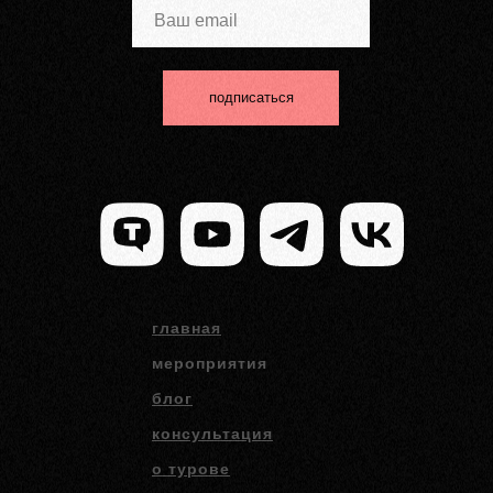
подписаться
главная
мероприятия
блог
консультация
о турове