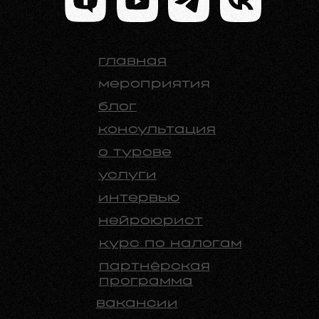
главная
мероприятия
блог
консультация
о турове
услуги
интервью
нейроюрист
курс по налогам
партнёрская
программа
вакансии