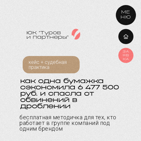
МЕ
НЮ
ЮК "Туров
и партнеры"
ЗА
ЯВ
КА
кейс + судебная
практика
как одна бумажка
сэкономила 6 477 500
руб. и спасла от
обвинений в
дроблении
бесплатная методичка для тех, кто
работает в группе компаний под
одним брендом