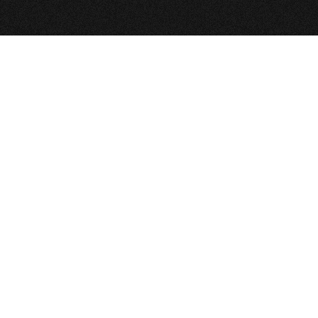
В 2026 года начнется налоговая рефо
надолго. Кто не успеет перестроиться
попасть под каток? Где искать лазей
структуру бизнеса, чтобы не утонуть в
Ответы на эти вопросы дали на жест
вебинаре.
Вы узнаете: