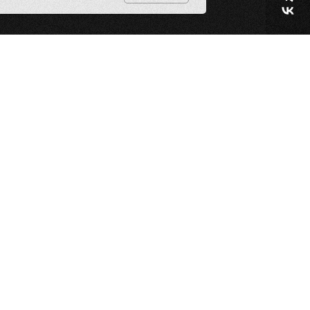
ер: Владимир Туров
шитесь на вебинар и узнайте, как
ить меньше налогов, защитить
вы и остаться вне зоны удара ФНС