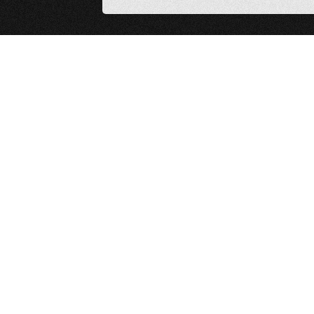
рма, которую бизнес запомнит
, попадет под пресс ФНС. Как не
ки? Как трансформировать
 налогах?
ком и предельно практичном
Спик
Запи
плат
акти