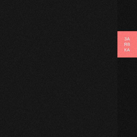
ЗА
ЯВ
КА