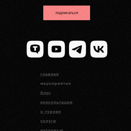
подписаться
главная
мероприятия
блог
консультация
о турове
услуги
интервью