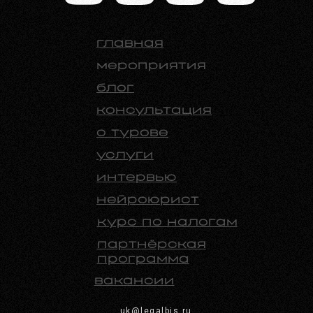
главная
мероприятия
блог
консультация
о турове
услуги
интервью
нейроюрист
курс по налогам
партнёрская
программа
вакансии
uk@legalbis.ru