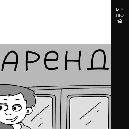
МЕ
НЮ