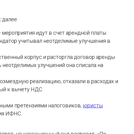
 далее.
 мероприятия идут в счет арендной платы.
ендатор учитывал неотделимые улучшения в
твенный корпус и расторгла договор аренды
 неотделимых улучшений она списала на
возмездную реализацию, отказали в расходах и
ый к вычету НДС.
нными претензиями налоговиков,
юристы
ия ИФНС.
оров, но кассационный суд возразил:
«По