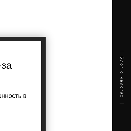
Блог о налогах
-за
енность в