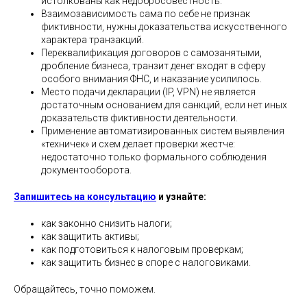
истолкованы как недобросовестность.
Взаимозависимость сама по себе не признак
фиктивности, нужны доказательства искусственного
характера транзакций.
Переквалификация договоров с самозанятыми,
дробление бизнеса, транзит денег входят в сферу
особого внимания ФНС, и наказание усилилось.
Место подачи декларации (IP, VPN) не является
достаточным основанием для санкций, если нет иных
доказательств фиктивности деятельности.
Применение автоматизированных систем выявления
«техничек» и схем делает проверки жестче:
недостаточно только формального соблюдения
документооборота.
Запишитесь на консультацию
и узнайте:
как законно снизить налоги;
как защитить активы;
как подготовиться к налоговым проверкам;
как защитить бизнес в споре с налоговиками.
Обращайтесь, точно поможем.