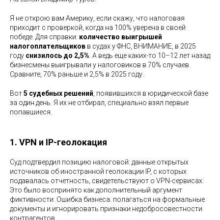
Я не открою вам Америку, если скажу, что налоговая
приходит с проверкой, когда на 100% уверена в своей
победе. Для справки:
количество выигрышей
налогоплательщиков
в судах у ФНС, ВНИМАНИЕ, в 2025
году
снизилось до 2,5%
. А ведь еще каких-то 10–12 лет назад
бизнесмены выигрывали у налоговиков в 70% случаев.
Сравните, 70% раньше и 2,5% в 2025 году.
Вот
5 судебных решений
, появившихся в юридической базе
за один день. Я их не отбирал, специально взял первые
попавшиеся.
1. VPN и IP-геолокация
Суд подтвердил позицию налоговой: данные открытых
источников об иностранной геолокации IP, с которых
подавалась отчетность, свидетельствуют о VPN-сервисах.
Это было воспринято как дополнительный аргумент
фиктивности. Ошибка бизнеса: полагаться на формальные
документы и игнорировать признаки недобросовестности
контрагентов.