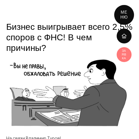
МЕ
НЮ
Бизнес выигрывает всего 2,5%
споров с ФНС! В чем
причины?
ЗА
ЯВ
КА
На связи Владимир Туров!