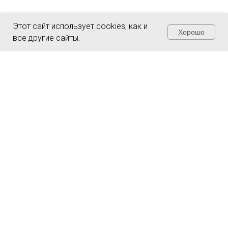
Этот сайт использует cookies, как и
Хорошо
все другие сайты.
Чувствуете
неуверенность из-за
налогов и рисков?
Заполните форму и получите полную
защиту и уверенность в завтрашнем