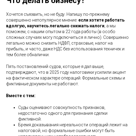
Что делать бизнесу?
Хочется съязвить, но не буду. Напишу по-прежнему
совершенно непопулярное мнение:
если хотите работать
вдолгую, научитесь легально снижать налоги
, а мы
поможем, с нашим опытом в 22 года работы (в особо
сложных случаях могу подключиться я лично). Совершенно
легально можно снизить НДФЛ, страховые, налог на
прибыль, и часто, даже НДС без использования техничек и
тем более обналички.
Пять постановлений судов, которые я дал выше,
подтверждают, что в 2025 году налоговики усилили акцент
на фактическом характере операций. Формальные схемы и
фиктивные документы не работают.
Вместе с тем:
Суды оценивают совокупность признаков,
недостаточно одного для признания сделки
фиктивной.
Бремя доказывания нереальности операций лежит на
налоговой, но формальные ошибки могут быть