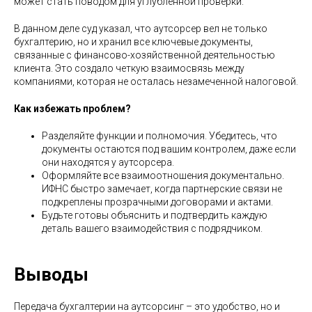
может стать поводом для углубленной проверки.
В данном деле суд указал, что аутсорсер вел не только
бухгалтерию, но и хранил все ключевые документы,
связанные с финансово-хозяйственной деятельностью
клиента. Это создало четкую взаимосвязь между
компаниями, которая не осталась незамеченной налоговой.
Как избежать проблем?
Разделяйте функции и полномочия. Убедитесь, что
документы остаются под вашим контролем, даже если
они находятся у аутсорсера.
Оформляйте все взаимоотношения документально.
ИФНС быстро замечает, когда партнерские связи не
подкреплены прозрачными договорами и актами.
Будьте готовы объяснить и подтвердить каждую
деталь вашего взаимодействия с подрядчиком.
Выводы
Передача бухгалтерии на аутсорсинг – это удобство, но и