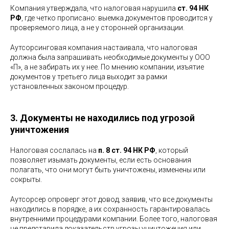
Компания утверждала, что налоговая нарушила
ст. 94 НК
РФ
, где четко прописано: выемка документов проводится у
проверяемого лица, а не у сторонней организации.
Аутсорсинговая компания настаивала, что налоговая
должна была запрашивать необходимые документы у ООО
«П», а не забирать их у нее. По мнению компании, изъятие
документов у третьего лица выходит за рамки
установленных законом процедур.
3. Документы не находились под угрозой
уничтожения
Налоговая сослалась на
п. 8 ст. 94 НК РФ
, который
позволяет изымать документы, если есть основания
полагать, что они могут быть уничтожены, изменены или
сокрыты.
Аутсорсер опроверг этот довод, заявив, что все документы
находились в порядке, а их сохранность гарантировалась
внутренними процедурами компании. Более того, налоговая
не представила доказательств угрозы уничтожения или