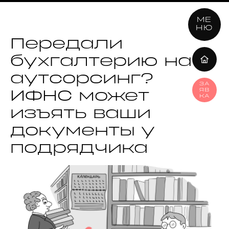
МЕ
НЮ
Передали
бухгалтерию на
аутсорсинг?
ЗА
ЯВ
ИФНС может
КА
изъять ваши
документы у
подрядчика