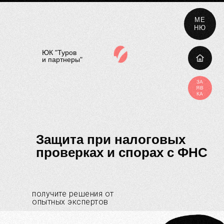
МЕ
НЮ
ЮК "Туров
и партнеры"
ЗА
ЯВ
КА
Защита при налоговых
проверках и спорах с ФНС
получите решения от
опытных экспертов