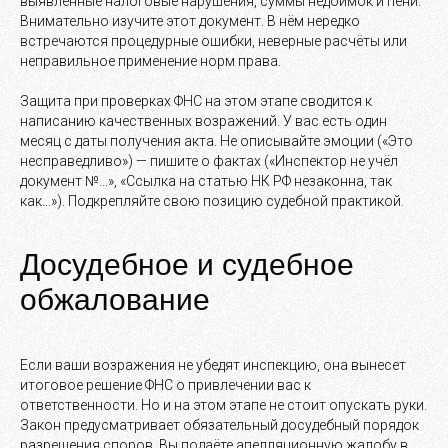
выявленные налоговые нарушения, суммы недоимок и пени.
Внимательно изучите этот документ. В нём нередко
встречаются процедурные ошибки, неверные расчёты или
неправильное применение норм права.
Защита при проверках ФНС на этом этапе сводится к
написанию качественных возражений. У вас есть один
месяц с даты получения акта. Не описывайте эмоции («Это
несправедливо») — пишите о фактах («Инспектор не учёл
документ №...», «Ссылка на статью НК РФ незаконна, так
как...»). Подкрепляйте свою позицию судебной практикой.
Досудебное и судебное
обжалование
Если ваши возражения не убедят инспекцию, она вынесет
итоговое решение ФНС о привлечении вас к
ответственности. Но и на этом этапе не стоит опускать руки.
Закон предусматривает обязательный досудебный порядок
разрешения споров. Вы подаёте апелляционную жалобу в