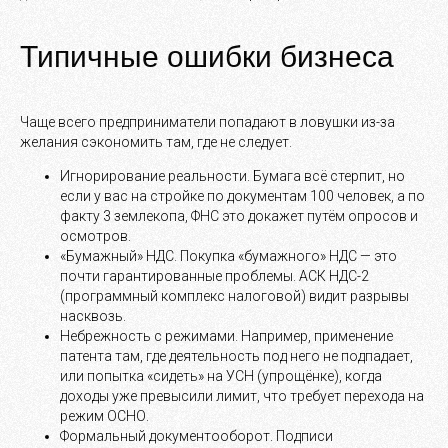
Типичные ошибки бизнеса
Чаще всего предприниматели попадают в ловушки из-за
желания сэкономить там, где не следует.
Игнорирование реальности. Бумага всё стерпит, но
если у вас на стройке по документам 100 человек, а по
факту 3 землекопа, ФНС это докажет путём опросов и
осмотров.
«Бумажный» НДС. Покупка «бумажного» НДС — это
почти гарантированные проблемы. АСК НДС-2
(программный комплекс налоговой) видит разрывы
насквозь.
Небрежность с режимами. Например, применение
патента там, где деятельность под него не подпадает,
или попытка «сидеть» на УСН (упрощёнке), когда
доходы уже превысили лимит, что требует перехода на
режим ОСНО.
Формальный документооборот. Подписи