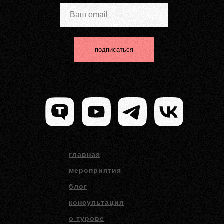
подписаться
главная
мероприятия
блог
консультация
о турове