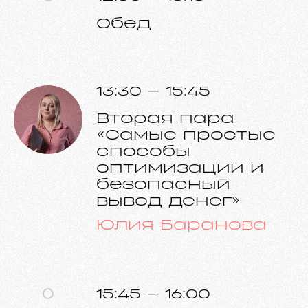
Обед
Получите доступ к первой паре
Юлии Барановой
13:30 – 15:45
После заполнения формы, видео откроется автоматически.
Вторая пара
«Самые простые
способы
оптимизации и
безопасный
вывод денег»
Юлия Баранова
+7
Даю согласие на обработку персональных данных
15:45 – 16:00