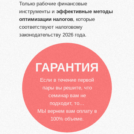
Только рабочие финансовые
инструменты и
эффективные методы
оптимизации налогов
, которые
соответствуют налоговому
законодательству 2026 года.
ГАРАНТИЯ
Если в течение первой
пары вы решите, что
семинар вам не
подходит, то…
МЫ вернем вам оплату в
100% объеме.