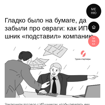
МЕ
НЮ
Гладко было на бумаге, да
забыли про овраги: как ИП-
шник «подставил» компанию
ЗА
ЯВ
КА
Заключили договор с ИП-шником, чтобы передать ему