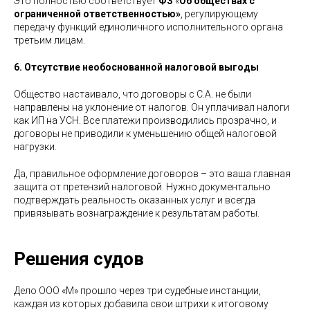
Это полностью соответствует
ФЗ
«
Об
обществах
с
ограниченной
ответственностью»
, регулирующему
передачу функций единоличного исполнительного органа
третьим лицам.
6. Отсутствие необоснованной налоговой выгоды
Общество настаивало, что договоры с С.А. не были
направлены на уклонение от налогов. Он уплачивал налоги
как ИП на УСН. Все платежи производились прозрачно, и
договоры не приводили к уменьшению общей налоговой
нагрузки.
Да, правильное оформление договоров – это ваша главная
защита от претензий налоговой. Нужно документально
подтверждать реальность оказанных услуг и всегда
привязывать вознаграждение к результатам работы.
Решения судов
Дело ООО «М» прошло через три судебные инстанции,
каждая из которых добавила свои штрихи к итоговому