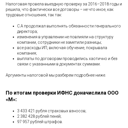
Налоговая провела выездную проверку за 2016–2018 годы и
решила, что фактически все договоры – не что иное, как
трудовые отношения, так так:
С.А продолжал выполнять обязанности генерального
директора;
изменения в управлении не повлияли на структуру
компании, сотрудники не заметили разницы;
все расходы ИП, включая обучение, покрывала
компания;
выплаты по договорам проводились хаотично и без
связи с указанными в документах суммами.
Аргументы налоговой мы разберем подробнее ниже.
По итогам проверки ИФНС доначислила ООО
«М»:
3 433 421 рубля страховых взносов;
2 382 428 рублей пеней;
97 957 рублей штрафов.