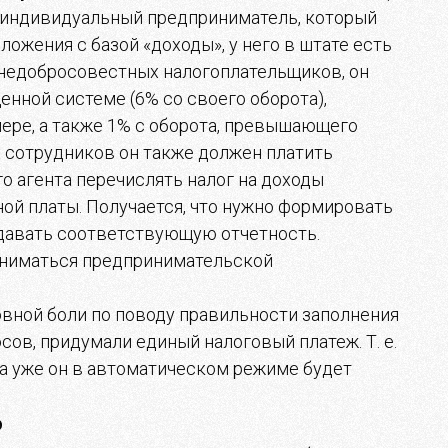
 индивидуальный предприниматель, который
жения с базой «доходы», у него в штате есть
р недобросовестных налогоплательщиков, он
енной системе (6% со своего оборота),
ере, а также 1% с оборота, превышающего
их сотрудников он также должен платить
о агента перечислять налог на доходы
ной платы. Получается, что нужно формировать
одавать соответствующую отчетность.
заниматься предпринимательской
вной боли по поводу правильности заполнения
сов, придумали единый налоговый платеж. Т. е.
 а уже он в автоматическом режиме будет
Ф