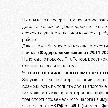
Ни для кого не секрет, что налоговое з
довольно сложное. Для корректного выпо
сроков по уплате налогов и взносов треб
работе.
Для того чтобы упростить жизнь отечес
приняло
Федеральный закон от 29.11.20
Налогового кодекса РФ. Теперь российс
единый налоговый платеж.
Что это означает и кто сможет ег
Задумка в том, чтобы организации и инд
возможность выполнять свои налоговые 
возможность уже протестировали на физ
транспортного, земельного, налога на им
закреплено в
НК РФ ст. 45.1.
(введена
Фе