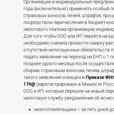
Организации и индивидуальные предприни
года (включительно) применять особый по
страховых взносов, пеней, штрафов, проц
посредством перечисления в бюджетную
налогового платежа организации, индиви
Для того чтобы ООО или ИП перейти на ед
необходимо сначала провести сверку рас
отсутствия непогашенных обязательств 
подать заявление на переход на ЕНП с 1 п
позднее одного месяца после осуществле
сборам, страховым взносам, пеням, штраф
такого заявления освещен в
Приказе ФНС
179@
(зарегистрировано в Минюсте Росси
ООО и ИП, которые перешли на новый пор
налоговую службу уведомления об исчис
налогоплательщики – за пять дней д