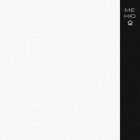
МЕ
НЮ