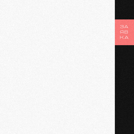
ЗА
ЯВ
КА