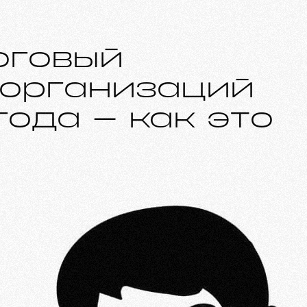
оговый
 организаций
года – как это