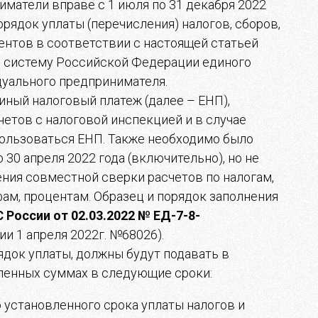
матели вправе с 1 июля по 31 декабря 2022
рядок уплаты (перечисления) налогов, сборов,
ентов в соответствии с настоящей статьей
 систему Российской Федерации единого
дуального предпринимателя.
иный налоговый платеж (далее – ЕНП),
четов с налоговой инспекцией и в случае
пользоваться ЕНП. Также необходимо было
о 30 апреля 2022 года (включительно), но не
ния совместной сверки расчетов по налогам,
ам, процентам. Образец и порядок заполнения
 России от 02.03.2022 № ЕД-7-8-
и 1 апреля 2022г. №68026).
ядок уплаты, должны будут подавать в
ленных суммах в следующие сроки:
о установленного срока уплаты налогов и