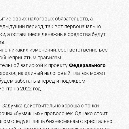
рытие своих налоговых обязательств, а
едыдущий период, так вот первоначально
мки, а оставшиеся денежные средства будут
в.
было никаких изменений, соответственно все
 общепринятым правилам.
тельной запиской к проекту
Федерального
, переход на единый налоговый платеж может
 будем забегать вперед и подождем
нта на 2022 год.
 Задумка действительно хороша с точки
рочих «бумажных» проволочек. Однако стоит
агом следует лишь бизнесменам с кристально
екцией, в противном случае можно нарваться