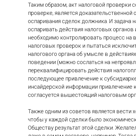
Таким образом, акт налоговой проверки 
проверке, является доказательственной 
оспаривания сделок должника. И задача 
оспаривать действия налоговых органов и
необходимо контролировать процесс на в
налоговых проверок и пытаться исключи
налогового органа об умысле в действия
поведении (можно сослаться на непрояв
переквалифицировать действия налогоп
последующее привлечение к субсидиарке
инсайдерской информации привлечение к
согласуется вышестоящий налоговым орг
Также одним из советов является вести 
чтобы у каждой сделки было экономическо
Обществу результат этой сделки. Желате
даже в самом договоре, например. Тогда