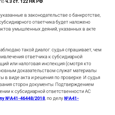
 по
ч.3 ст. 122 НК РФ
.
указанные в законодательстве о банкротстве,
 субсидиарного ответчика будет наложено
ктов умышленных деяний, указанных в акте
наблюдаю такой диалог: судья спрашивает, чем
ривлечения ответчика к субсидиарной
щий или налоговая инспекция (смотря кто
основным доказательством служат материалы
 в виде акта и решения по проверке. И судья
вания сторон документы. Подтверждением
чении к субсидиарной ответственности АС
лу №А41-46448/2018
, по делу
№А41-