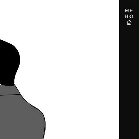
МЕ
НЮ