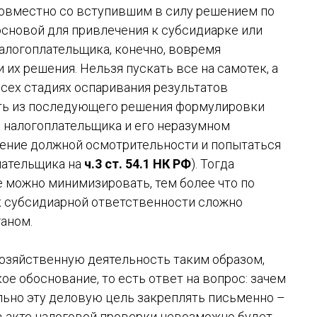
совместно со вступившим в силу решением по
основой для привлечения к субсидиарке или
налогоплательщика, конечно, вовремя
 их решения. Нельзя пускать все на самотек, а
сех стадиях оспаривания результатов
ть из последующего решения формулировки
х налогоплательщика и его неразумном
ление должной осмотрительности и попытаться
лательщика на
ч.3 ст. 54.1 НК РФ
). Тогда
 можно минимизировать, тем более что по
 субсидиарной ответственности сложно
аном.
хозяйственную деятельность таким образом,
е обоснование, то есть ответ на вопрос: зачем
льно эту деловую цель закреплять письменно –
 в акте налоговой проверки невозможно будет