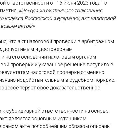
ой ответственности от 16 июня 2023 года по
отметил:
«Исходя из системного толкования
вого кодекса Российской Федерации, акт налоговой
авовым актом»
.
но, что акт налоговой проверки в арбитражном
м, допустимым и достоверным
ли на его основании налоговым органом
вой проверки и указанное решение вступило в
 результатам налоговой проверки отменено
знано недействительным в судебном порядке,
роцессе теряет свое доказательственное
и к субсидиарной ответственности на основе
 акт является основным источником
 в самом акте подробнейшим образом описаны