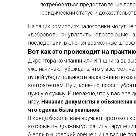
потребоваться предоставление подр
юридический статус и доказательств
На таких комиссиях налоговики могут не 
«добровольно» уплатить недостающие на
последствий, включая возможные штрафы
Вот как это происходит на практик
Директора компании или ИП-шника вызыв
уже начинают убеждать, что у вас, мол, н
пущей убедительности налоговики показ
контрагентам. Ну и, конечно, просят убра
нужную сумму. И неважно, что у вас все 
игру.
Никакие документы и объяснения н
что сделка была реальной.
В конце беседы вам вручают протокол ко
которые вы должны устранить нарушения. 
А если вы крепкий орешек, и на вас не п