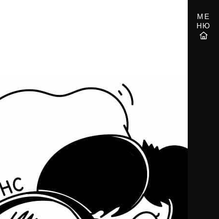
МЕ
НЮ