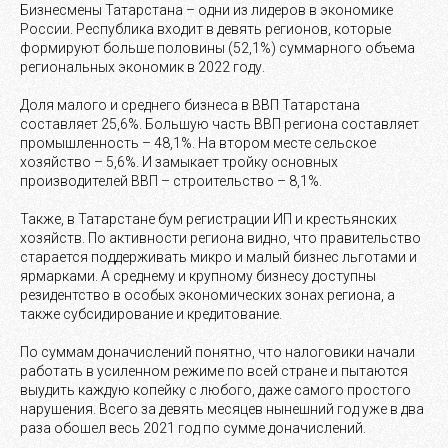
Бизнесмены Татарстана – одни из лидеров в экономике
России. Республика входит в девять регионов, которые
формируют больше половины (52,1%) суммарного объема
региональных экономик в 2022 году.
Доля малого и среднего бизнеса в ВВП Татарстана
составляет 25,6%. Большую часть ВВП региона составляет
промышленность – 48,1%. На втором месте сельское
хозяйство – 5,6%. И замыкает тройку основных
производителей ВВП – строительство – 8,1%.
Также, в Татарстане бум регистрации ИП и крестьянских
хозяйств. По активности региона видно, что правительство
старается поддерживать микро и малый бизнес льготами и
ярмарками. А среднему и крупному бизнесу доступны
резидентство в особых экономических зонах региона, а
также субсидирование и кредитование.
По суммам доначислений понятно, что налоговики начали
работать в усиленном режиме по всей стране и пытаются
выудить каждую копейку с любого, даже самого простого
нарушения. Всего за девять месяцев нынешний год уже в два
раза обошел весь 2021 год по сумме доначислений.