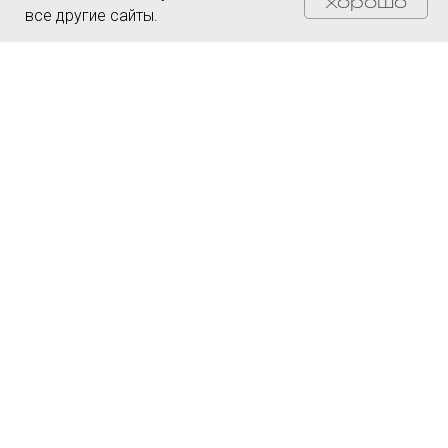
Хорошо
все другие сайты.
Чувствуете
неуверенность
из-за
налогов и
рисков?
Заполните форму и
получите полную
защиту и уверенность
в завтрашнем дне!