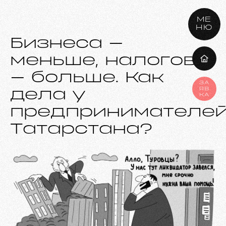
МЕ
НЮ
Бизнеса –
меньше, налогов
– больше. Как
ЗА
ЯВ
дела у
КА
предпринимателе
Татарстана?